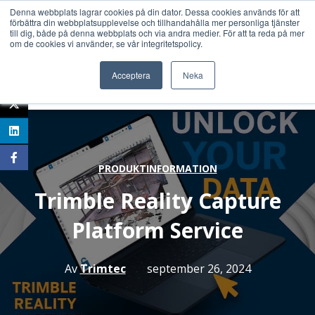
Denna webbplats lagrar cookies på din dator. Dessa cookies används för att
förbättra din webbplatsupplevelse och tillhandahålla mer personliga tjänster
till dig, både på denna webbplats och via andra medier. För att ta reda på mer
om de cookies vi använder, se vår integritetspolicy.
Acceptera
Neka
PRODUKTINFORMATION
Trimble Reality Capture
Platform Service
Av
Trimtec
september 26, 2024