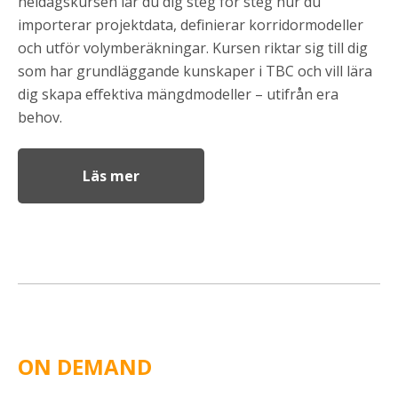
heldagskursen lär du dig steg för steg hur du
importerar projektdata, definierar korridormodeller
och utför volymberäkningar. Kursen riktar sig till dig
som har grundläggande kunskaper i TBC och vill lära
dig skapa effektiva mängdmodeller – utifrån era
behov.
Läs mer
ON DEMAND