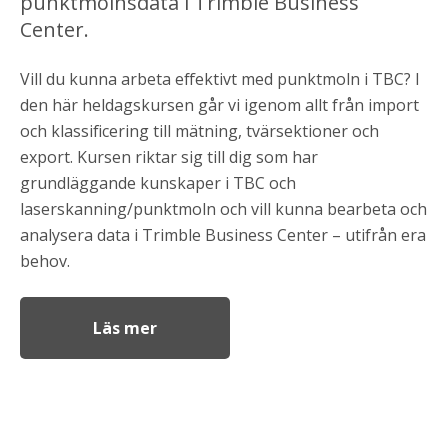
punktmolnsdata i Trimble Business
Center.
Vill du kunna arbeta effektivt med punktmoln i TBC? I
den här heldagskursen går vi igenom allt från import
och klassificering till mätning, tvärsektioner och
export. Kursen riktar sig till dig som
har
grundläggande kunskaper i TBC och
laserskanning/punktmoln
och
vill
kunna bearbeta och
analysera data i Trimble Business Center – utifrån era
behov.
Läs mer