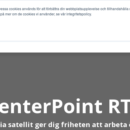
ssa cookies används för att förbättra din webbplatsupplevelse och tillhandahålla m
 på mer om de cookies vi använder, se vår integritetspolicy.
TJÄNSTER
BRANSCHER
SUPPORT
SERVICE
enterPoint R
a satellit ger dig friheten att arbeta