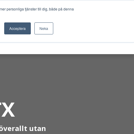
Sök
FJÄRRSUPPORT
WEBBSHOP
er personliga tjänster till dig, både på denna
UTHYRNING
KURSER
KONTAKT
Acceptera
Neka
TX
 överallt utan