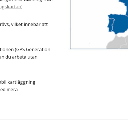
ingskartan
).
ävs, vilket innebär att
tionen (GPS Generation
an du arbeta utan
bil kartläggning,
med mera.