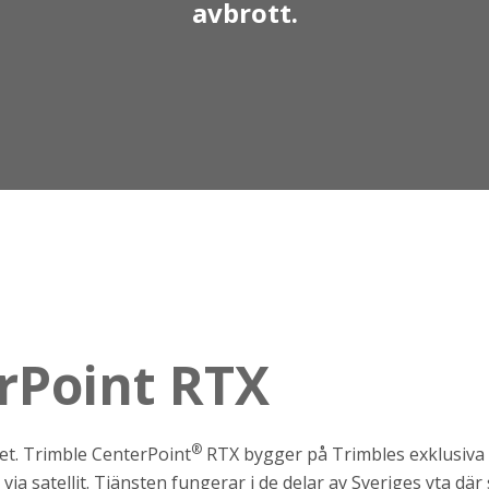
avbrott.
rPoint RTX
®
t. Trimble CenterPoint
RTX bygger på Trimbles exklusiva 
a satellit. Tjänsten fungerar i de delar av Sveriges yta där s