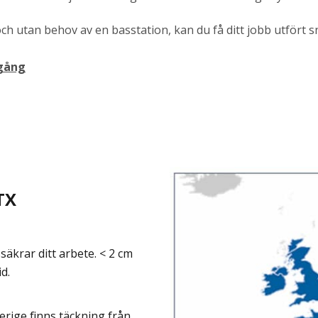
ch utan behov av en basstation, kan du få ditt jobb utfört s
igång
TX
ssäkrar ditt arbete. < 2 cm
id.
Sverige finns täckning från