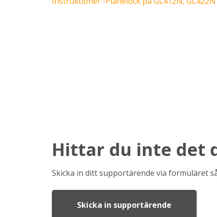
Instruktioner -Planelock på GL412N, GL422N
Hittar du inte det 
Skicka in ditt supportärende via formuläret så
Skicka in supportärende