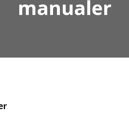
manualer
er