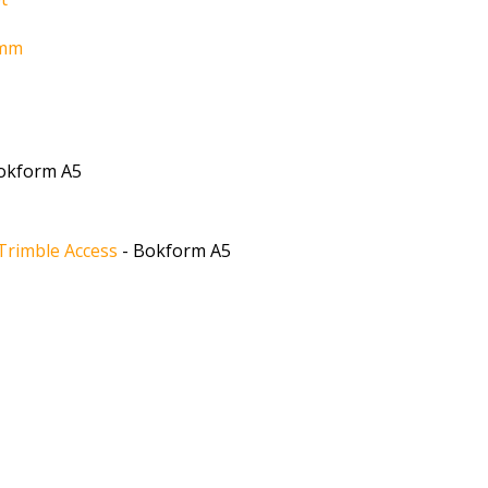
 mm
okform A5
Trimble Access
- Bokform A5