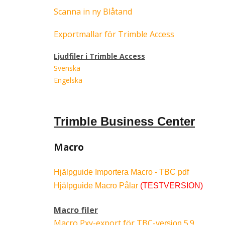
Scanna in ny Blåtand
Exportmallar för Trimble Access
Ljudfiler i Trimble Access
Svenska
Engelska
Trimble Business Center
Macro
Hjälpguide Importera Macro - TBC pdf
Hjälpguide Macro Pålar
(TESTVERSION)
Macro filer
Macro Pxy-export för TBC-
5.9
version