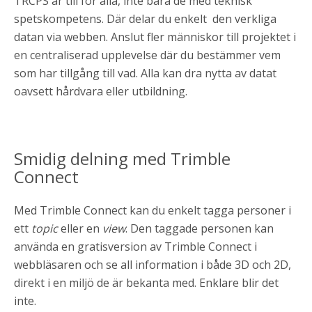
TRCPS är till för alla, inte bara de med teknisk
spetskompetens. Där delar du enkelt den verkliga
datan via webben. Anslut fler människor till projektet i
en centraliserad upplevelse där du bestämmer vem
som har tillgång till vad. Alla kan dra nytta av datat
oavsett hårdvara eller utbildning.
Smidig delning med Trimble
Connect
Med Trimble Connect kan du enkelt tagga personer i
ett
topic
eller en
view
. Den taggade personen kan
använda en gratisversion av Trimble Connect i
webbläsaren och se all information i både 3D och 2D,
direkt i en miljö de är bekanta med. Enklare blir det
inte.