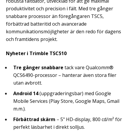
robusta fältdator, utvecklad för att ge maximal
produktivitet och precision i fält. Med tre gånger
snabbare processor än föregångaren TSC5,
förbättrad batteritid och avancerade
kommunikationsmöjligheter är den redo för dagens
och framtidens projekt.
Nyheter i Trimble TSC510
Tre gånger snabbare
tack vare Qualcomm®
QCS6490-processor – hanterar även stora filer
utan avbrott.
Android 14
(uppgraderingsbar) med Google
Mobile Services (Play Store, Google Maps, Gmail
m.m.).
Förbättrad skärm
– 5" HD-display, 800 cd/m² för
perfekt läsbarhet i direkt solljus.