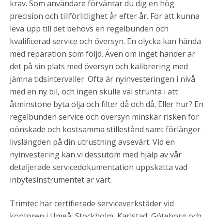
krav. Som användare förväntar du dig en hög
precision och tillförlitlighet år efter år. För att kunna
leva upp till det behövs en regelbunden och
kvalificerad service och översyn. En olycka kan hända
med reparation som följd. Även om inget händer är
det på sin plats med översyn och kalibrering med
jämna tidsintervaller. Ofta är nyinvesteringen i nivå
med en ny bil, och ingen skulle väl strunta i att
åtminstone byta olja och filter då och då. Eller hur? En
regelbunden service och översyn minskar risken för
oönskade och kostsamma stillestånd samt förlänger
livslängden på din utrustning avsevärt. Vid en
nyinvestering kan vi dessutom med hjälp av vår
detaljerade servicedokumentation uppskatta vad
inbytesinstrumentet är värt.
Trimtec har certifierade serviceverkstäder vid
kontoren i Umeå, Stockholm, Karlstad, Göteborg och