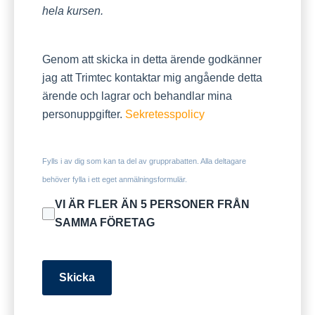
hela kursen.
Genom att skicka in detta ärende godkänner
jag att Trimtec kontaktar mig angående detta
ärende och lagrar och behandlar mina
personuppgifter.
Sekretesspolicy
Fylls i av dig som kan ta del av grupprabatten. Alla deltagare
behöver fylla i ett eget anmälningsformulär.
VI ÄR FLER ÄN 5 PERSONER FRÅN
SAMMA FÖRETAG
Skicka