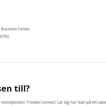
e Business Center
RCPS)
en till?
 av molntjänsten Trimble
Connect
. Lär dig hur man på ett säke