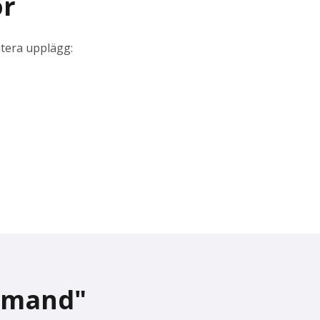
or
kutera upplägg:
demand"