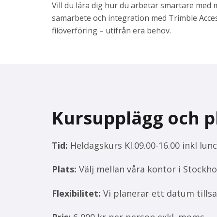
Vill du lära dig hur du arbetar smartare med
samarbete och integration med Trimble Access
filöverföring – utifrån era behov.
Kursupplägg och p
Tid:
Heldagskurs Kl.09.00-16.00 inkl lunc
Plats:
Välj mellan våra kontor i Stock
Flexibilitet:
Vi planerar ett datum till
Pris:
6 000 kr per person exkl. moms