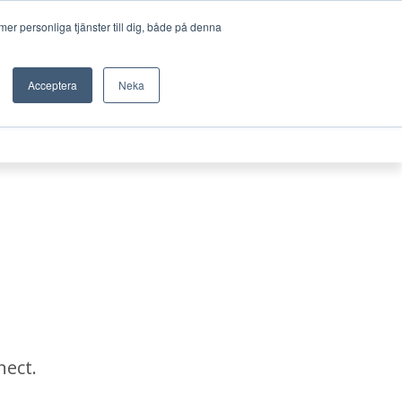
Sök
FJÄRRSUPPORT
WEBBSHOP
er personliga tjänster till dig, både på denna
UTHYRNING
KURSER
KONTAKT
Acceptera
Neka
nect.