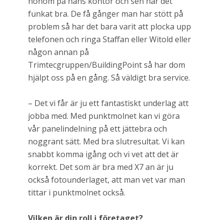
honom på hans kontor och sen har det
funkat bra. De få gånger man har stött på
problem så har det bara varit att plocka upp
telefonen och ringa Staffan eller Witold eller
någon annan på
Trimtecgruppen/BuildingPoint så har dom
hjälpt oss på en gång. Så väldigt bra service.
– Det vi får är ju ett fantastiskt underlag att
jobba med. Med punktmolnet kan vi göra
vår panelindelning på ett jättebra och
noggrant sätt. Med bra slutresultat. Vi kan
snabbt komma igång och vi vet att det är
korrekt. Det som är bra med X7 an är ju
också fotounderlaget, att man vet var man
tittar i punktmolnet också.
Vilken är din roll i företaget?