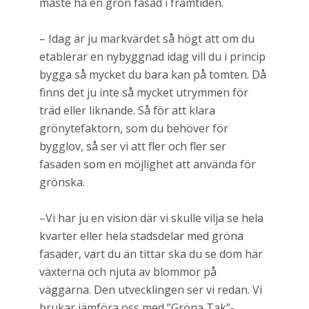
måste ha en grön fasad i framtiden.
– Idag är ju markvärdet så högt att om du
etablerar en nybyggnad idag vill du i princip
bygga så mycket du bara kan på tomten. Då
finns det ju inte så mycket utrymmen för
träd eller liknande. Så för att klara
grönytefaktorn, som du behöver för
bygglov, så ser vi att fler och fler ser
fasaden som en möjlighet att använda för
grönska.
–Vi har ju en vision där vi skulle vilja se hela
kvarter eller hela stadsdelar med gröna
fasader, vart du än tittar ska du se dom här
växterna och njuta av blommor på
väggarna. Den utvecklingen ser vi redan. Vi
brukar jämföra oss med ”Gröna Tak”-