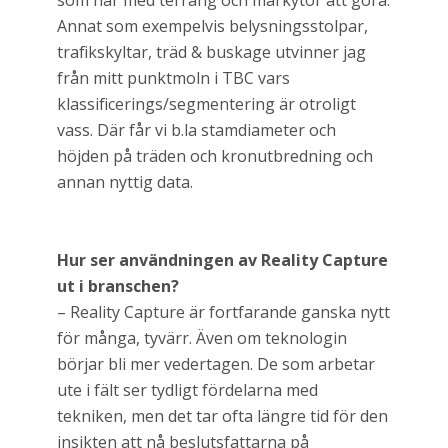
som har med terräng och markytor att göra.
Annat som exempelvis belysningsstolpar,
trafikskyltar, träd & buskage utvinner jag
från mitt punktmoln i TBC vars
klassificerings/segmentering är otroligt
vass. Där får vi b.la stamdiameter och
höjden på träden och kronutbredning och
annan nyttig data.
Hur ser användningen av Reality Capture
ut i branschen?
– Reality Capture är fortfarande ganska nytt
för många, tyvärr. Även om teknologin
börjar bli mer vedertagen. De som arbetar
ute i fält ser tydligt fördelarna med
tekniken, men det tar ofta längre tid för den
insikten att nå beslutsfattarna på